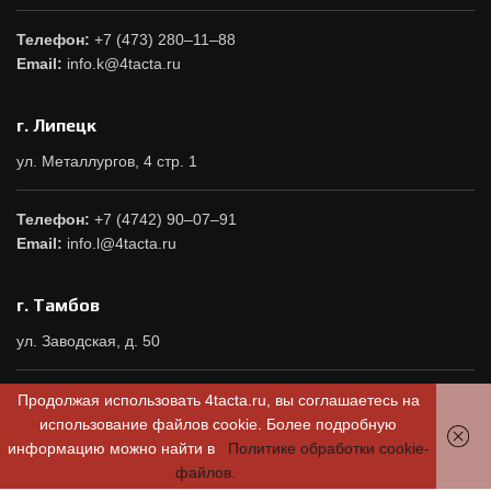
Телефон:
+7 (473) 280–11–88
Email:
info.k@4tacta.ru
г. Липецк
ул. Металлургов, 4 стр. 1
Телефон:
+7 (4742) 90–07–91
Email:
info.l@4tacta.ru
г. Тамбов
ул. Заводская, д. 50
Телефон:
+7(4752) 42-68-68
Продолжая использовать 4tacta.ru, вы соглашаетесь на
Email:
info.t@4tacta.ru
использование файлов cookie. Более подробную
информацию можно найти в
Политике обработки cookie-
файлов.