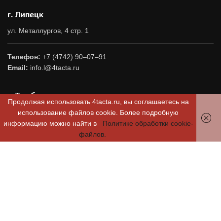
г. Липецк
ул. Металлургов, 4 стр. 1
Телефон:
+7 (4742) 90–07–91
Email:
info.l@4tacta.ru
г. Тамбов
Продолжая использовать 4tacta.ru, вы соглашаетесь на
ул. Заводская, д. 50
использование файлов cookie. Более подробную
информацию можно найти в
Политике обработки cookie-
файлов.
Телефон:
+7(4752) 42-68-68
Email:
info.t@4tacta.ru
+7 (473) 212–30–60
ОТСЛЕДИТЬ СТАТУС ЗАКАЗА